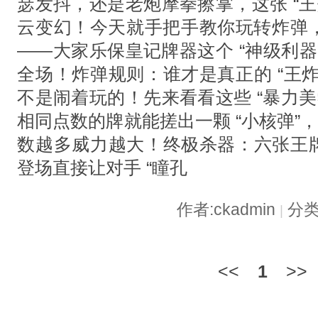
瑟发抖，还是老炮摩拳擦掌，这张 “王
云变幻！今天就手把手教你玩转炸弹
——大家乐保皇记牌器这个 “神级利器”
全场！炸弹规则：谁才是真正的 “王
不是闹着玩的！先来看看这些 “暴力美
相同点数的牌就能搓出一颗 “小核弹”，
数越多威力越大！终极杀器：六张王牌
登场直接让对手 “瞳孔
作者:ckadmin
分类
|
<<
1
>>