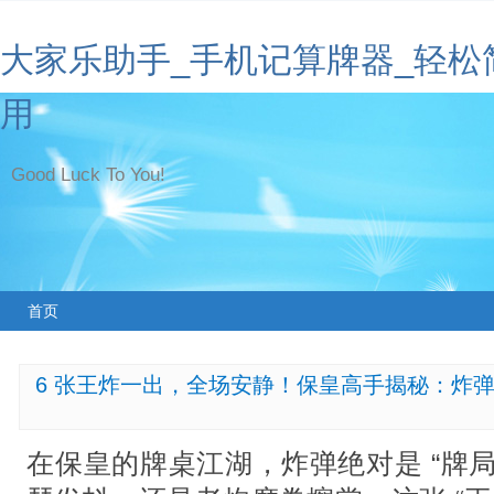
大家乐助手_手机记算牌器_轻松
用
Good Luck To You!
首页
6 张王炸一出，全场安静！保皇高手揭秘：炸弹 
在保皇的牌桌江湖，炸弹绝对是 “牌